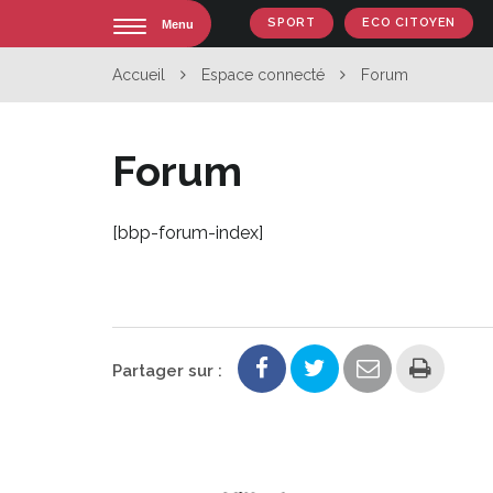
Gestion des traceurs
SPORT
ECO CITOYEN
Menu
Accueil
Espace connecté
Forum
Forum
[bbp-forum-index]
Impr
Partager sur :
la
page