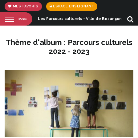
Gestion des traceurs
MES FAVORIS
ESPACE ENSEIGNANT
Les Parcours culturels - Ville de Besançon
Menu
Aller
à
la
rech
Thème d'album :
Parcours culturels
2022 - 2023