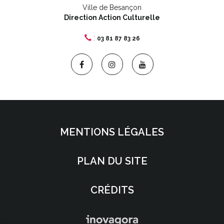
Ville de Besançon
Direction Action Culturelle
:
03 81 87 83 26
Lien
Lien
Lien
vers
vers
vers
le
le
la
compte
compte
chaîne
Facebook
Instagram
Youtube
MENTIONS LÉGALES
PLAN DU SITE
CRÉDITS